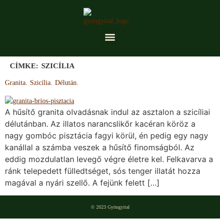
CÍMKE:
SZICÍLIA
Granita. Szicília. Délután.
A hűsítő granita olvadásnak indul az asztalon a szicíliai
délutánban. Az illatos narancslikőr kacéran köröz a
nagy gombóc pisztácia fagyi körül, én pedig egy nagy
kanállal a számba veszek a hűsítő finomságból. Az
eddig mozdulatlan levegő végre életre kel. Felkavarva a
ránk telepedett fülledtséget, sós tenger illatát hozza
magával a nyári szellő. A fejünk felett […]
© 2023 Gyöngyital